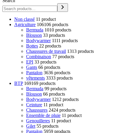
Search
Non classé
1
1 product
Agriculture
106
106 products
Bermuda
10
10 products
Blouson
3
3 products
Bodywarmer
11
11 products
Bottes
2
2 products
Chaussures de travail
13
13 products
Combinaison
7
7 products
EPI
3
3 products
Gants
6
6 products
Pantalon
36
36 products
vêtements
33
33 products
BTP
169
169 products
Bermuda
9
9 products
Blouson
6
6 products
Bodywarmer
12
12 products
Ceinture
1
1 product
Chaussures
24
24 products
Ensemble de pluie
1
1 product
Genouilleres
1
1 product
Gilet
5
5 products
Pantalon
59
59 products