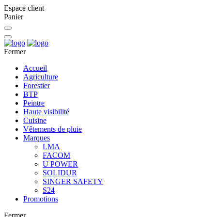
Espace client
Panier
Fermer
Accueil
Agriculture
Forestier
BTP
Peintre
Haute visibilité
Cuisine
Vêtements de pluie
Marques
LMA
FACOM
U POWER
SOLIDUR
SINGER SAFETY
S24
Promotions
Fermer