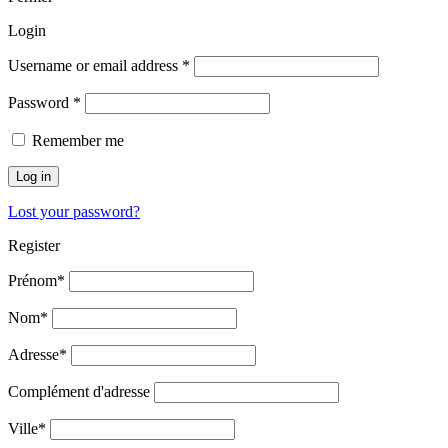
Login
Username or email address
*
Password
*
Remember me
Log in
Lost your password?
Register
Prénom
*
Nom
*
Adresse
*
Complément d'adresse
Ville
*