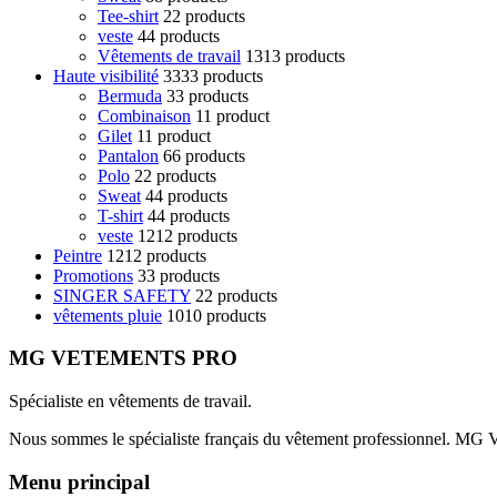
Tee-shirt
2
2 products
veste
4
4 products
Vêtements de travail
13
13 products
Haute visibilité
33
33 products
Bermuda
3
3 products
Combinaison
1
1 product
Gilet
1
1 product
Pantalon
6
6 products
Polo
2
2 products
Sweat
4
4 products
T-shirt
4
4 products
veste
12
12 products
Peintre
12
12 products
Promotions
3
3 products
SINGER SAFETY
2
2 products
vêtements pluie
10
10 products
MG VETEMENTS PRO
Spécialiste en vêtements de travail.
Nous sommes le spécialiste français du vêtement professionnel. MG
Menu principal